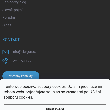
Vapingový blog
Slovník pojmů
Poradna
O nás
KONTAKT
info
@
elcigon.cz
725 154 127
Všechny kontakty
Tento web používá soubory cookies. Dalším procházením
tohoto webu vyjadřujete souhlas se
zásadami používání
souborů cookies.
Nastavení