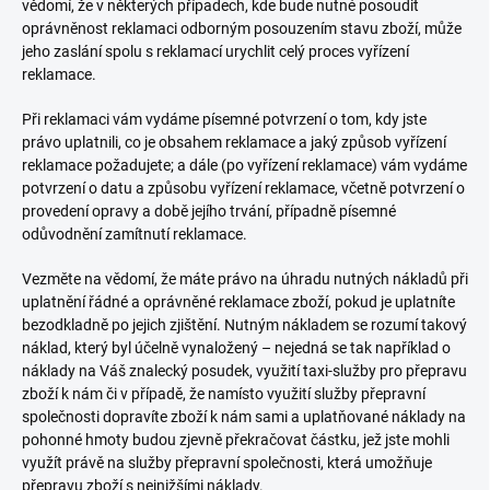
vědomí, že v některých případech, kde bude nutné posoudit
oprávněnost reklamaci odborným posouzením stavu zboží, může
jeho zaslání spolu s reklamací urychlit celý proces vyřízení
reklamace.
Při reklamaci vám vydáme písemné potvrzení o tom, kdy jste
právo uplatnili, co je obsahem reklamace a jaký způsob vyřízení
reklamace požadujete; a dále (po vyřízení reklamace) vám vydáme
potvrzení o datu a způsobu vyřízení reklamace, včetně potvrzení o
provedení opravy a době jejího trvání, případně písemné
odůvodnění zamítnutí reklamace.
Vezměte na vědomí, že máte právo na úhradu nutných nákladů při
uplatnění řádné a oprávněné reklamace zboží, pokud je uplatníte
bezodkladně po jejich zjištění. Nutným nákladem se rozumí takový
náklad, který byl účelně vynaložený – nejedná se tak například o
náklady na Váš znalecký posudek, využití taxi-služby pro přepravu
zboží k nám či v případě, že namísto využití služby přepravní
společnosti dopravíte zboží k nám sami a uplatňované náklady na
pohonné hmoty budou zjevně překračovat částku, jež jste mohli
využít právě na služby přepravní společnosti, která umožňuje
přepravu zboží s nejnižšími náklady.