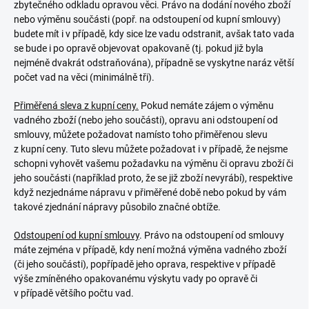
zbytečného odkladu opravou věci. Právo na dodání nového zboží
nebo výměnu součásti (popř. na odstoupení od kupní smlouvy)
budete mít i v případě, kdy sice lze vadu odstranit, avšak tato vada
se bude i po opravě objevovat opakovaně (tj. pokud již byla
nejméně dvakrát odstraňována), případně se vyskytne naráz větší
počet vad na věci (minimálně tři).
Přiměřená sleva z kupní ceny.
Pokud nemáte zájem o výměnu
vadného zboží (nebo jeho součásti), opravu ani odstoupení od
smlouvy, můžete požadovat namísto toho přiměřenou slevu
z kupní ceny. Tuto slevu můžete požadovat i v případě, že nejsme
schopni vyhovět vašemu požadavku na výměnu či opravu zboží či
jeho součásti (například proto, že se již zboží nevyrábí), respektive
když nezjednáme nápravu v přiměřené době nebo pokud by vám
takové zjednání nápravy působilo značné obtíže.
Odstoupení od kupní smlouvy
. Právo na odstoupení od smlouvy
máte zejména v případě, kdy není možná výměna vadného zboží
(či jeho součásti), popřípadě jeho oprava, respektive v případě
výše zmíněného opakovanému výskytu vady po opravě či
v případě většího počtu vad.