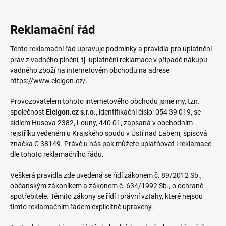
Reklamační řád
Tento reklamační řád upravuje podmínky a pravidla pro uplatnění
práv z vadného plnění, tj. uplatnění reklamace v případě nákupu
vadného zboží na internetovém obchodu na adrese
https://www.elcigon.cz/.
Provozovatelem tohoto internetového obchodu jsme my, tzn.
společnost
Elcigon.cz s.r.o
., identifikační číslo: 054 39 019, se
sídlem Husova 2382, Louny, 440 01, zapsaná v obchodním
rejstříku vedeném u Krajského soudu v Ústí nad Labem, spisová
značka C 38149. Právě u nás pak můžete uplatňovat i reklamace
dle tohoto reklamačního řádu.
Veškerá pravidla zde uvedená se řídí zákonem č. 89/2012 Sb.,
občanským zákoníkem a zákonem č. 634/1992 Sb., o ochraně
spotřebitele. Těmito zákony se řídí i právní vztahy, které nejsou
tímto reklamačním řádem explicitně upraveny.