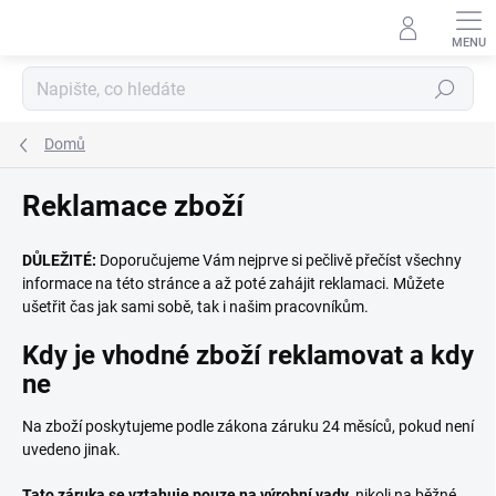
Přejít
na
obsah
Hledat
Domů
Reklamace zboží
DŮLEŽITÉ:
Doporučujeme Vám nejprve si pečlivě přečíst všechny
informace na této stránce a až poté zahájit reklamaci. Můžete
ušetřit čas jak sami sobě, tak i našim pracovníkům.
Kdy je vhodné zboží reklamovat a kdy
ne
Na zboží poskytujeme podle zákona záruku 24 měsíců, pokud není
uvedeno jinak.
Tato záruka se vztahuje pouze na výrobní vady
, nikoli na běžné