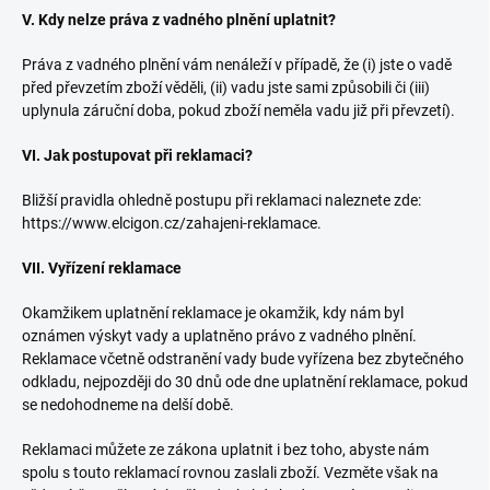
V. Kdy nelze práva z vadného plnění uplatnit?
Práva z vadného plnění vám nenáleží v případě, že (i) jste o vadě
před převzetím zboží věděli, (ii) vadu jste sami způsobili či (iii)
uplynula záruční doba, pokud zboží neměla vadu již při převzetí).
VI. Jak postupovat při reklamaci?
Bližší pravidla ohledně postupu při reklamaci naleznete zde:
https://www.elcigon.cz/zahajeni-reklamace.
VII. Vyřízení reklamace
Okamžikem uplatnění reklamace je okamžik, kdy nám byl
oznámen výskyt vady a uplatněno právo z vadného plnění.
Reklamace včetně odstranění vady bude vyřízena bez zbytečného
odkladu, nejpozději do 30 dnů ode dne uplatnění reklamace, pokud
se nedohodneme na delší době.
Reklamaci můžete ze zákona uplatnit i bez toho, abyste nám
spolu s touto reklamací rovnou zaslali zboží. Vezměte však na