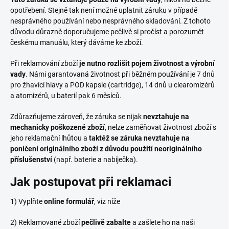
opotřebení. Stejně tak není možné uplatnit záruku v případě
nesprávného používání nebo nesprávného skladování. Z tohoto
důvodu důrazně doporučujeme pečlivě si pročíst a porozumět
českému manuálu, který dáváme ke zboží.
Při reklamování zboží
je nutno rozlišit pojem životnost a výrobní
vady
. Námi garantovaná životnost při běžném používání je 7 dnů
pro žhavící hlavy a POD kapsle (cartridge), 14 dnů u clearomizérů
a atomizérů, u baterií pak 6 měsíců.
Zdůrazňujeme zároveň, že záruka se nijak
nevztahuje na
mechanicky poškozené zboží
, nelze zaměňovat životnost zboží s
jeho reklamační lhůtou a
taktéž se záruka nevztahuje na
poničení originálního zboží z důvodu použití neoriginálního
příslušenství
(např. baterie a nabíječka).
Jak postupovat při reklamaci
1) Vyplňte
online formulář
, viz níže
2) Reklamované zboží
pečlivě zabalte
a zašlete ho na naši