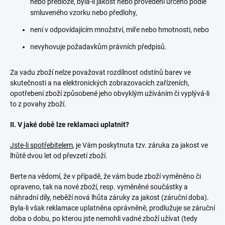
nebo předloze, byla-li jakost nebo provedení určeno podle
smluveného vzorku nebo předlohy,
není v odpovídajícím množství, míře nebo hmotnosti, nebo
nevyhovuje požadavkům právních předpisů.
Za vadu zboží nelze považovat rozdílnost odstínů barev ve
skutečnosti a na elektronických zobrazovacích zařízeních,
opotřebení zboží způsobené jeho obvyklým užíváním či vyplývá-li
to z povahy zboží.
II. V jaké době lze reklamaci uplatnit?
Jste-li spotřebitelem
, je Vám poskytnuta tzv. záruka za jakost ve
lhůtě dvou let od převzetí zboží.
Berte na vědomí, že v případě, že vám bude zboží vyměněno či
opraveno, tak na nové zboží, resp. vyměněné součástky a
náhradní díly, neběží nová lhůta záruky za jakost (záruční doba).
Byla-li však reklamace uplatněna oprávněně, prodlužuje se záruční
doba o dobu, po kterou jste nemohli vadné zboží užívat (tedy