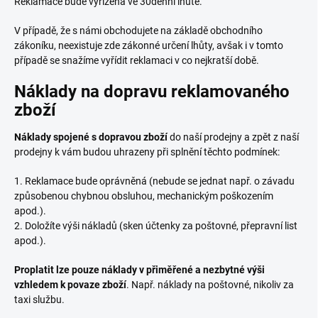
Reklamace bude vyřízena ve 30denní lhůtě.
V případě, že s námi obchodujete na základě obchodního
zákoníku, neexistuje zde zákonné určení lhůty, avšak i v tomto
případě se snažíme vyřídit reklamaci v co nejkratší době.
Náklady na dopravu reklamovaného
zboží
Náklady spojené s dopravou zboží
do naší prodejny a zpět z naší
prodejny k vám budou uhrazeny při splnění těchto podmínek:
1. Reklamace bude oprávněná (nebude se jednat např. o závadu
způsobenou chybnou obsluhou, mechanickým poškozením
apod.).
2. Doložíte výši nákladů (sken účtenky za poštovné, přepravní list
apod.).
Proplatit lze pouze náklady v přiměřené a nezbytné výši
vzhledem k povaze zboží
. Např. náklady na poštovné, nikoliv za
taxi službu.