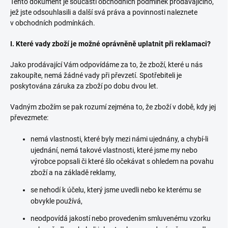
Tento dokument je součástí obchodních podmínek prodávajícího,
jež jste odsouhlasili a další svá práva a povinnosti naleznete
v obchodních podmínkách.
I. Které vady zboží je možné oprávněně uplatnit při reklamaci?
Jako prodávající Vám odpovídáme za to, že zboží, které u nás
zakoupíte, nemá žádné vady při převzetí. Spotřebiteli je
poskytována záruka za zboží po dobu dvou let.
Vadným zbožím se pak rozumí zejména to, že zboží v době, kdy jej
převezmete:
nemá vlastnosti, které byly mezi námi ujednány, a chybí-li
ujednání, nemá takové vlastnosti, které jsme my nebo
výrobce popsali či které šlo očekávat s ohledem na povahu
zboží a na základě reklamy,
se nehodí k účelu, který jsme uvedli nebo ke kterému se
obvykle používá,
neodpovídá jakostí nebo provedením smluvenému vzorku