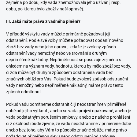
zejména po dobu, kdy vada znemožňovala jeho užívání, resp.
dobu, po kterou bylo zboží v naší opravě).
III. Jaká máte práva z vadného plnění?
V případě výskytu vady můžete primárně požadovat její
odstranění. Podle své volby můžete požadovat dodání nového
zboží bez vady nebo jeho opravu, ledaže je zvolený způsob
odstranění vady nemožný nebo ve srovnání s druhým
nepřiměřeně nákladný. Nepřiměřenost se posuzuje zejména s
ohledem na význam vady, hodnotu, kterou by mělo zboží bez vady,
či zda může být druhým způsobem odstraněna vada bez
značných obtíží pro Vás. Pokud bude zvolený způsob odstranění
vady nemožný nebo nepřiměřeně nákladný, máme právo tento
způsob odmítnout.
Pokud vadu odmítneme odstranit či ji neodstraníme v přiměřené
době od jejího vytknutí, anebo se vada projeví opakovaně, anebo je
vada podstatným porušením smlouvy, anebo z našeho prohlášení
či z okolností bude zjevné, že vadu neodstraníme v přiměřené době
anebo bez toho, aby Vám to působilo značné obtíže, máte právo
požadovat přiměřenou slevu nebo odstoupení od smlouvy.