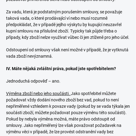
Za vadu, která je podstatným porušením smlouvy, se považuje
taková vada, o které prodávající ví nebo musí rozumně
předpokládat, že v případě jejího výskytu by kupující neuzavřel
kupní smlouvu na příslušné zboží. Typicky tak půjde třeba o
případy, kdy zboží nelze využívat vůbec či jen ztíženě pro jeho účel.
Odstoupení od smlouvy však není možné v případě, že je vytknutá
vada zboží nevýznamná.
IV. Máte nějaká zvláštní práva, pokud jste spotřebitelem?
Jednoduchá odpověď – ano.
Výměna zboží nebo jeho součásti.
Jako spotřebitel můžete
požadovat vždy dodání nového zboží bez vad, pokud to není
nepřiměřené vzhledem k povaze vady (pokud by se vada týkala jen
součásti zboží, můžete požadovat pouze výměnu této součásti).
Pokud by nebyla výměna možná, máte právo odstoupit od
smlouvy. Jako nepřiměřený lze však považovat požadavek na
výměnu věci v případě, že lze provést odstranění vady bez