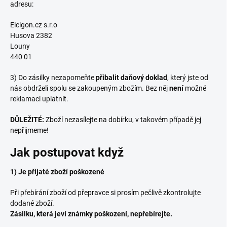
adresu:
Elcigon.cz s.r.o
Husova 2382
Louny
440 01
3) Do zásilky nezapomeňte
přibalit daňový doklad
, který jste od
nás obdrželi spolu se zakoupeným zbožím. Bez něj
není
možné
reklamaci uplatnit.
DŮLEŽITÉ:
Zboží nezasílejte na dobírku, v takovém případě jej
nepřijmeme!
Jak postupovat když
1) Je přijaté zboží poškozené
Při přebírání zboží od přepravce si prosím pečlivě zkontrolujte
dodané zboží.
Zásilku, která jeví známky poškození, nepřebírejte.