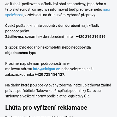
Je-li zboží poškozeno, ačkoliv byl obal neporušený, je potřeba o
této skutečnosti co nejdříve informovat buď přepravce, nebo
naši
společnost
, v závislosti na druhu vámi vybrané přepravy.
Česká pošta:
oznamte
osobně v den doručení
na jakékoliv
pobočce pošty.
Zásilkovna:
oznamte v den doručení na tel.:
+420 216 216 516
2) Zboží bylo dodáno nekompletní nebo neodpovídá
objednanému typu
Prosíme, napište nám podrobnosti na e-
mailovou adresu
info@elcigon.cz
, nebo volejte na naši
zákaznickou linku
+420 725 154 127
.
Na dárky, které jsou poskytovány zdarma, nelze uplatňovat žádná
práva spotřebitele. Takové zboží splňuje podmínky Darovací
smlouvy a veškeré normy podle platné legislativy ČR.
Lhůta pro vyřízení reklamace