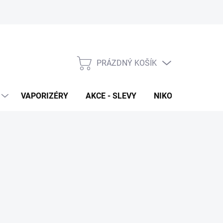
PRÁZDNÝ KOŠÍK
NÁKUPNÍ
KOŠÍK
VAPORIZÉRY
AKCE - SLEVY
NIKOTINOVÉ SÁČK