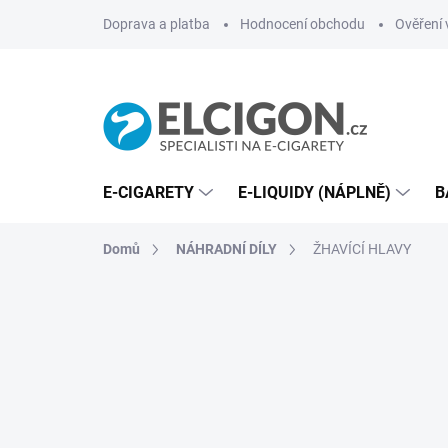
Přejít
Doprava a platba
Hodnocení obchodu
Ověření 
na
obsah
E-CIGARETY
E-LIQUIDY (NÁPLNĚ)
B
Domů
NÁHRADNÍ DÍLY
ŽHAVÍCÍ HLAVY