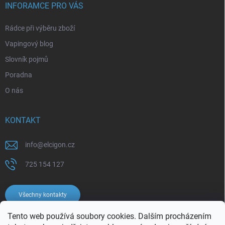
INFORAMCE PRO VÁS
Rádce při výběru zboží
Vapingový blog
Slovník pojmů
Poradna
O nás
KONTAKT
info
@
elcigon.cz
725 154 127
Všechny kontakty
Tento web používá soubory cookies. Dalším procházením