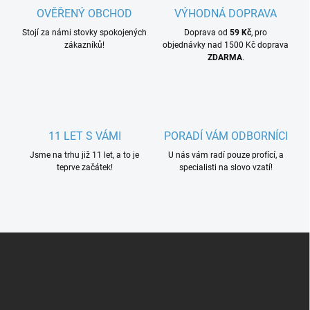
OVĚŘENÝ OBCHOD
VÝHODNÁ DOPRAVA
Stojí za námi stovky spokojených
Doprava od
59 Kč
, pro
zákazníků!
objednávky nad 1500 Kč doprava
ZDARMA
.
11 LET S VÁMI
PORADÍ VÁM ODBORNÍCI
Jsme na trhu již 11 let, a to je
U nás vám radí pouze profící, a
teprve začátek!
specialisti na slovo vzatí!
Z
á
p
a
t