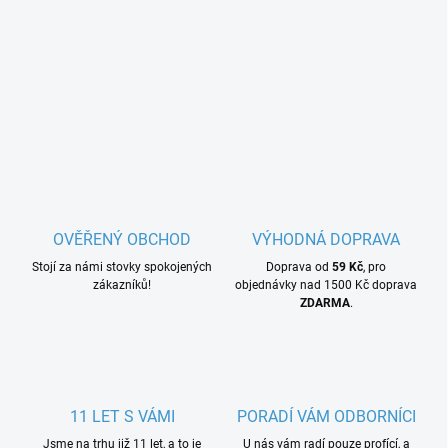
OVĚŘENÝ OBCHOD
VÝHODNÁ DOPRAVA
Stojí za námi stovky spokojených
Doprava od
59 Kč
, pro
zákazníků!
objednávky nad 1500 Kč doprava
ZDARMA
.
11 LET S VÁMI
PORADÍ VÁM ODBORNÍCI
Jsme na trhu již 11 let, a to je
U nás vám radí pouze profící, a