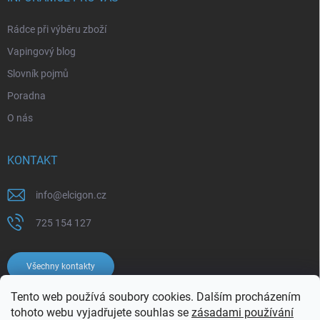
Rádce při výběru zboží
Vapingový blog
Slovník pojmů
Poradna
O nás
KONTAKT
info
@
elcigon.cz
725 154 127
Všechny kontakty
Tento web používá soubory cookies. Dalším procházením
tohoto webu vyjadřujete souhlas se
zásadami používání