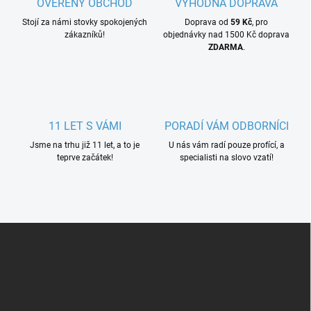
OVĚŘENÝ OBCHOD
VÝHODNÁ DOPRAVA
Stojí za námi stovky spokojených
Doprava od
59 Kč
, pro
zákazníků!
objednávky nad 1500 Kč doprava
ZDARMA
.
11 LET S VÁMI
PORADÍ VÁM ODBORNÍCI
Jsme na trhu již 11 let, a to je
U nás vám radí pouze profící, a
teprve začátek!
specialisti na slovo vzatí!
Z
á
p
a
t
í