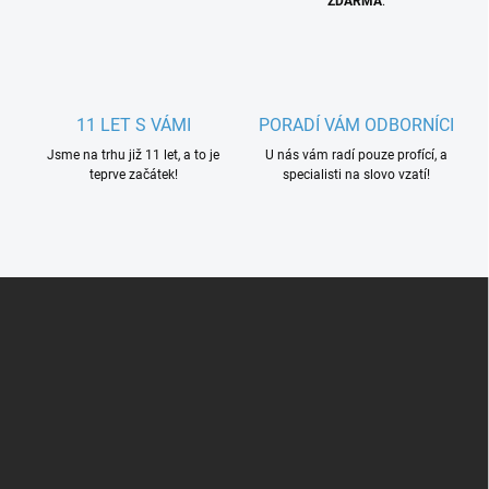
ZDARMA
.
11 LET S VÁMI
PORADÍ VÁM ODBORNÍCI
Jsme na trhu již 11 let, a to je
U nás vám radí pouze profící, a
teprve začátek!
specialisti na slovo vzatí!
Z
á
p
a
t
í