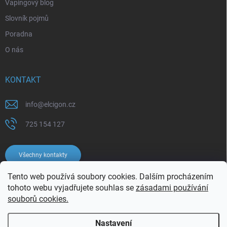
Vapingový blog
Slovník pojmů
Poradna
O nás
KONTAKT
info
@
elcigon.cz
725 154 127
Všechny kontakty
Tento web používá soubory cookies. Dalším procházením
tohoto webu vyjadřujete souhlas se
zásadami používání
souborů cookies.
Nastavení