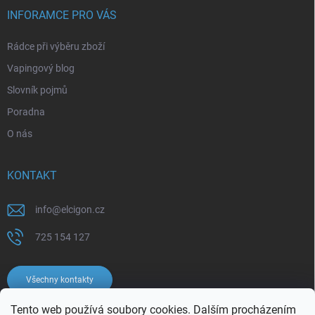
INFORAMCE PRO VÁS
Rádce při výběru zboží
Vapingový blog
Slovník pojmů
Poradna
O nás
KONTAKT
info
@
elcigon.cz
725 154 127
Všechny kontakty
Tento web používá soubory cookies. Dalším procházením