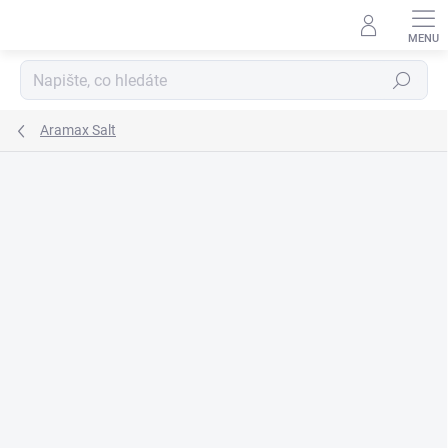
Přejít
na
obsah
Hledat
Aramax Salt