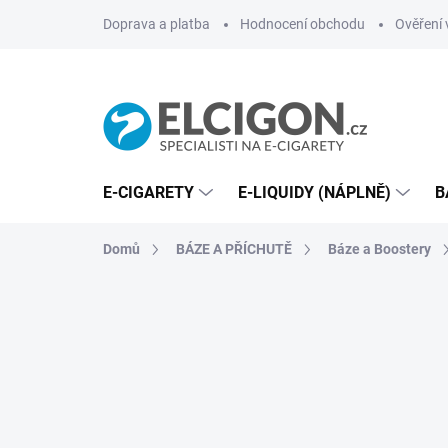
Přejít
Doprava a platba
Hodnocení obchodu
Ověření 
na
obsah
E-CIGARETY
E-LIQUIDY (NÁPLNĚ)
B
Domů
BÁZE A PŘÍCHUTĚ
Báze a Boostery