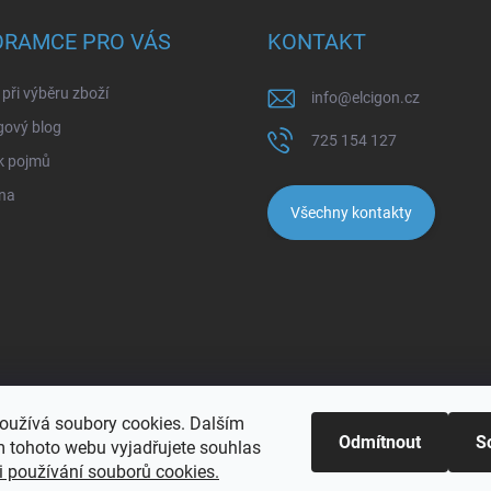
ORAMCE PRO VÁS
KONTAKT
při výběru zboží
info
@
elcigon.cz
gový blog
725 154 127
k pojmů
na
Všechny kontakty
oužívá soubory cookies. Dalším
Odmítnout
S
 tohoto webu vyjadřujete souhlas
 používání souborů cookies.