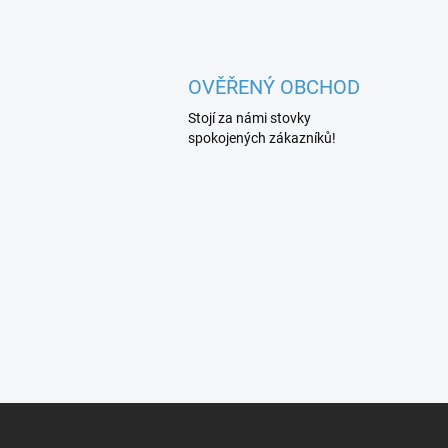
OVĚŘENÝ OBCHOD
Stojí za námi stovky
spokojených zákazníků!
Z
á