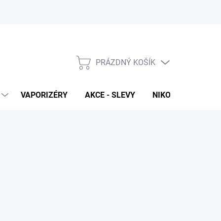
PRÁZDNÝ KOŠÍK
NÁKUPNÍ
KOŠÍK
VAPORIZÉRY
AKCE - SLEVY
NIKOTINOVÉ SÁČK