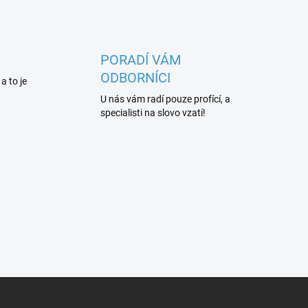
PORADÍ VÁM
ODBORNÍCI
 a to je
U nás vám radí pouze profící, a
specialisti na slovo vzatí!