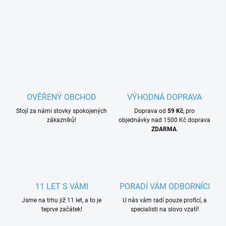
OVĚŘENÝ OBCHOD
VÝHODNÁ DOPRAVA
Stojí za námi stovky spokojených
Doprava od
59 Kč
, pro
zákazníků!
objednávky nad 1500 Kč doprava
ZDARMA
.
11 LET S VÁMI
PORADÍ VÁM ODBORNÍCI
Jsme na trhu již 11 let, a to je
U nás vám radí pouze profící, a
teprve začátek!
specialisti na slovo vzatí!