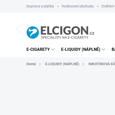
Přejít
Doprava a platba
Hodnocení obchodu
Ověření 
na
obsah
E-CIGARETY
E-LIQUIDY (NÁPLNĚ)
B
Domů
E-LIQUIDY (NÁPLNĚ)
NIKOTINOVÁ SŮL