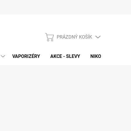
PRÁZDNÝ KOŠÍK
NÁKUPNÍ
KOŠÍK
VAPORIZÉRY
AKCE - SLEVY
NIKOTINOVÉ SÁČK