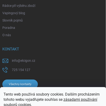
Rádce při výběru zboží
Vapingový blog
Slovník pojmů
Poradna
O nás
KONTAKT
info
@
elcigon.cz
725 154 127
Všechny kontakty
Tento web používá soubory cookies. Dalším procházením
tohoto webu vyjadřujete souhlas se
zásadami používání
souborů cookies.