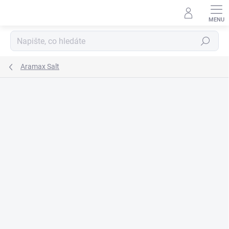
Přejít
na
obsah
Hledat
Aramax Salt