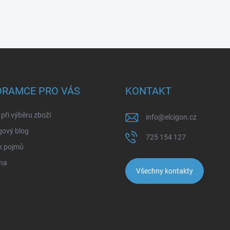
ORAMCE PRO VÁS
KONTAKT
při výběru zboží
info
@
elcigon.cz
gový blog
725 154 127
k pojmů
na
Všechny kontakty