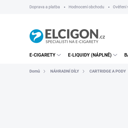
Přejít
Doprava a platba
Hodnocení obchodu
Ověření 
na
obsah
E-CIGARETY
E-LIQUIDY (NÁPLNĚ)
B
Domů
NÁHRADNÍ DÍLY
CARTRIDGE A PODY