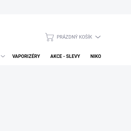
PRÁZDNÝ KOŠÍK
NÁKUPNÍ
KOŠÍK
VAPORIZÉRY
AKCE - SLEVY
NIKOTINOVÉ SÁČK