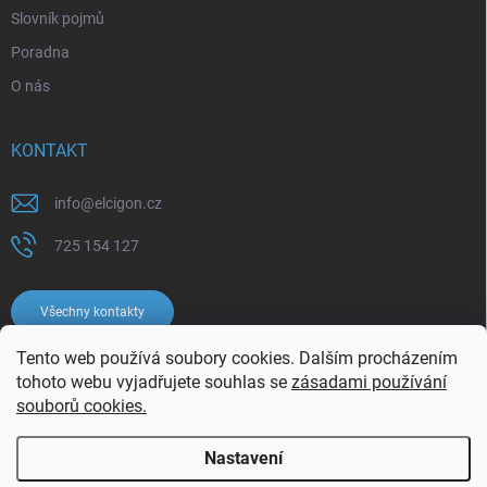
Slovník pojmů
Poradna
O nás
KONTAKT
info
@
elcigon.cz
725 154 127
Všechny kontakty
Tento web používá soubory cookies. Dalším procházením
tohoto webu vyjadřujete souhlas se
zásadami používání
souborů cookies.
Nastavení
Copyright 2026
Elcigon.cz
. Všechna práva vyhrazena.
Upravit nastavení