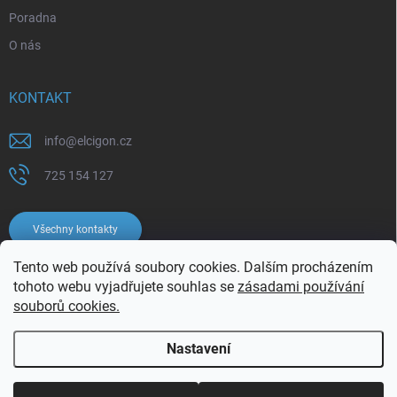
Poradna
O nás
KONTAKT
info
@
elcigon.cz
725 154 127
Všechny kontakty
Tento web používá soubory cookies. Dalším procházením
tohoto webu vyjadřujete souhlas se
zásadami používání
souborů cookies.
Nastavení
Copyright 2026
Elcigon.cz
. Všechna práva vyhrazena.
Upravit nastavení
cookies