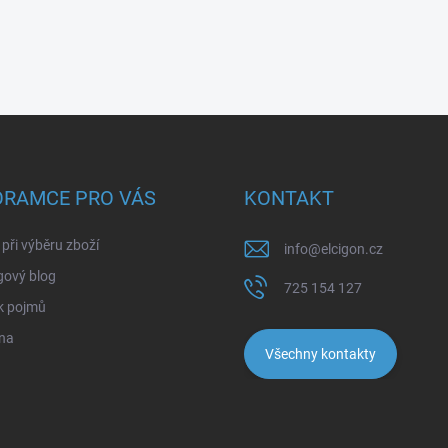
ORAMCE PRO VÁS
KONTAKT
při výběru zboží
info
@
elcigon.cz
gový blog
725 154 127
k pojmů
na
Všechny kontakty