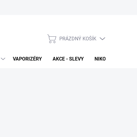
PRÁZDNÝ KOŠÍK
NÁKUPNÍ
KOŠÍK
VAPORIZÉRY
AKCE - SLEVY
NIKOTINOVÉ SÁČK