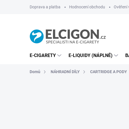
Přejít
Doprava a platba
Hodnocení obchodu
Ověření 
na
obsah
E-CIGARETY
E-LIQUIDY (NÁPLNĚ)
B
Domů
NÁHRADNÍ DÍLY
CARTRIDGE A PODY