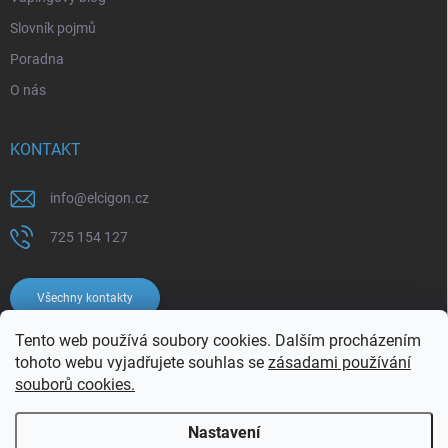
Slovník pojmů
Poradna
O nás
KONTAKT
info
@
elcigon.cz
725 154 127
Všechny kontakty
Tento web používá soubory cookies. Dalším procházením
tohoto webu vyjadřujete souhlas se
zásadami používání
souborů cookies.
Nastavení