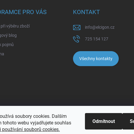
ORAMCE PRO VÁS
KONTAKT
při výběru zboží
info
@
elcigon.cz
gový blog
725 154 127
k pojmů
na
Všechny kontakty
oužívá soubory cookies. Dalším
Odmítnout
S
 tohoto webu vyjadřujete souhlas
 používání souborů cookies.