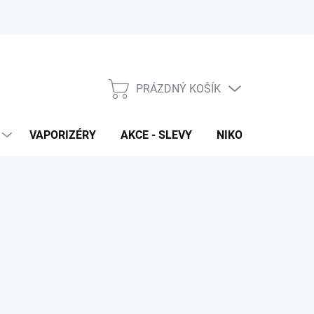
PRÁZDNÝ KOŠÍK
NÁKUPNÍ
KOŠÍK
VAPORIZÉRY
AKCE - SLEVY
NIKOTINOVÉ SÁČK