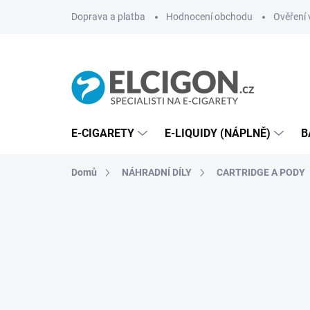
Přejít
Doprava a platba
Hodnocení obchodu
Ověření 
na
obsah
E-CIGARETY
E-LIQUIDY (NÁPLNĚ)
B
Domů
NÁHRADNÍ DÍLY
CARTRIDGE A PODY