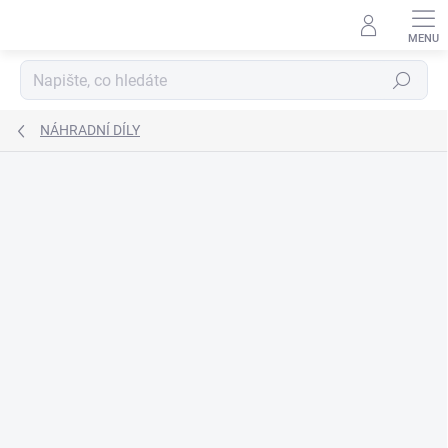
Přejít
na
obsah
Hledat
NÁHRADNÍ DÍLY