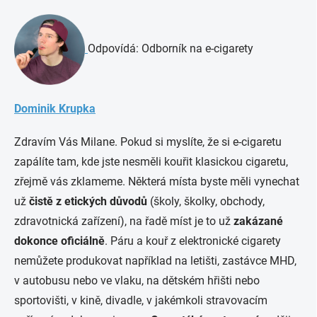
Odpovídá: Odborník na e-cigarety
Dominik Krupka
Zdravím Vás Milane. Pokud si myslíte, že si e-cigaretu
zapálíte tam, kde jste nesměli kouřit klasickou cigaretu,
zřejmě vás zklameme. Některá místa byste měli vynechat
už
čistě z etických důvodů
(školy, školky, obchody,
zdravotnická zařízení), na řadě míst je to už
zakázané
dokonce oficiálně
. Páru a kouř z elektronické cigarety
nemůžete produkovat například na letišti, zastávce MHD,
v autobusu nebo ve vlaku, na dětském hřišti nebo
sportovišti, v kině, divadle, v jakémkoli stravovacím