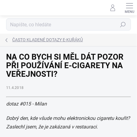
Přejít
na
obsah
Hledat
ČASTO KLADENÉ DOTAZY E-KUŘÁKŮ
NA CO BYCH SI MĚL DÁT POZOR
PŘI POUŽÍVÁNÍ E-CIGARETY NA
VEŘEJNOSTI?
11.4.2018
dotaz
#015 - Milan
Dobrý den, kde všude mohu elektronickou cigaretu kouřit?
Zaslechl jsem, že je zakázaná v restauraci.