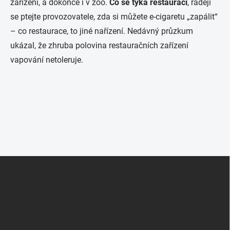
zařízení, a dokonce i v zoo.
Co se týká restaurací
, raději
se ptejte provozovatele, zda si můžete e-cigaretu „zapálit“
– co restaurace, to jiné nařízení. Nedávný průzkum
ukázal, že zhruba polovina restauračních zařízení
vapování netoleruje.
Z
á
p
a
t
í