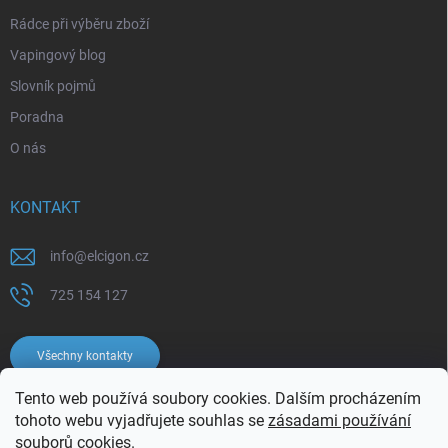
Rádce při výběru zboží
Vapingový blog
Slovník pojmů
Poradna
O nás
KONTAKT
info
@
elcigon.cz
725 154 127
Všechny kontakty
Tento web používá soubory cookies. Dalším procházením
tohoto webu vyjadřujete souhlas se
zásadami používání
souborů cookies.