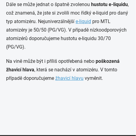
Dále se může jednat o špatně zvolenou
hustotu e-liquidu
,
což znamená, že jste si zvolili moc řídký e-liquid pro daný
typ atomizéru. Nejuniverzálnější
e-liquid
pro MTL
atomizéry je 50/50 (PG/VG). V případě nízkoodporových
atomizérů doporučujeme hustotu e-liquidu 30/70
(PG/VG).
Na vině může být i příliš opotřebená nebo
poškozená
žhavicí hlava
, která se nachází v atomizéru. V tomto
případě doporučujeme
žhavicí hlavu
vyměnit.