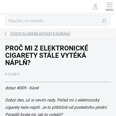
Přejít
na
obsah
Hledat
ČASTO KLADENÉ DOTAZY E-KUŘÁKŮ
PROČ MI Z ELEKTRONICKÉ
CIGARETY STÁLE VYTÉKÁ
NÁPLŇ?
4.12.2017
dotaz
#009 - Karel
Dobrý den, už si nevím rady. Pořád mi z elektronický
cigarety teče náplň. Je to přibližně od posledního plnění.
Poradili byste mi, jak to vyřešit?