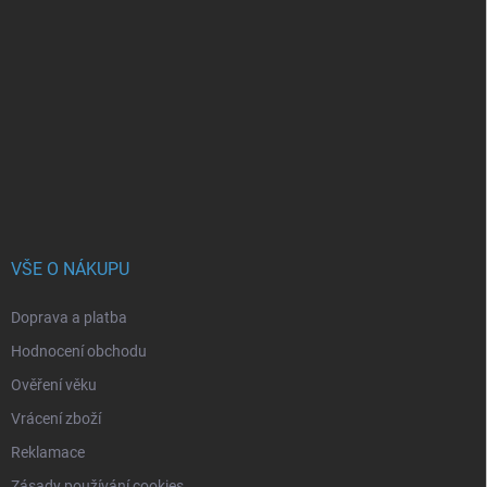
Z
á
p
a
t
í
VŠE O NÁKUPU
Doprava a platba
Hodnocení obchodu
Ověření věku
Vrácení zboží
Reklamace
Zásady používání cookies