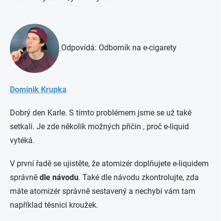
Odpovídá: Odborník na e-cigarety
Dominik Krupka
Dobrý den Karle. S tímto problémem jsme se už také
setkali. Je zde několik možných přičin , proč e-liquid
vytéká.
V první řadě se ujistěte, že atomizér doplňujete e-liquidem
správně
dle návodu
. Také dle návodu zkontrolujte, zda
máte atomizér správně sestavený a nechybí vám tam
například těsnicí kroužek.