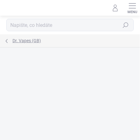
Přejít
na
obsah
Hledat
Dr. Vapes (GB)