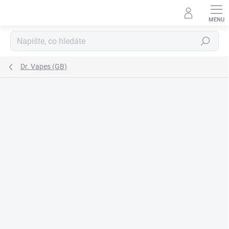
Přejít
na
obsah
Hledat
Dr. Vapes (GB)