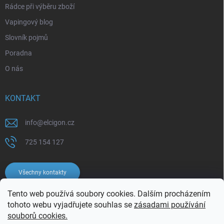
Rádce při výběru zboží
Vapingový blog
Slovník pojmů
Poradna
O nás
KONTAKT
info
@
elcigon.cz
725 154 127
Všechny kontakty
Tento web používá soubory cookies. Dalším procházením
tohoto webu vyjadřujete souhlas se
zásadami používání
souborů cookies.