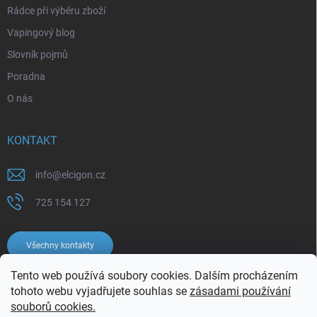
Rádce při výběru zboží
Vapingový blog
Slovník pojmů
Poradna
O nás
KONTAKT
info
@
elcigon.cz
725 154 127
Všechny kontakty
Tento web používá soubory cookies. Dalším procházením
tohoto webu vyjadřujete souhlas se
zásadami používání
souborů cookies.