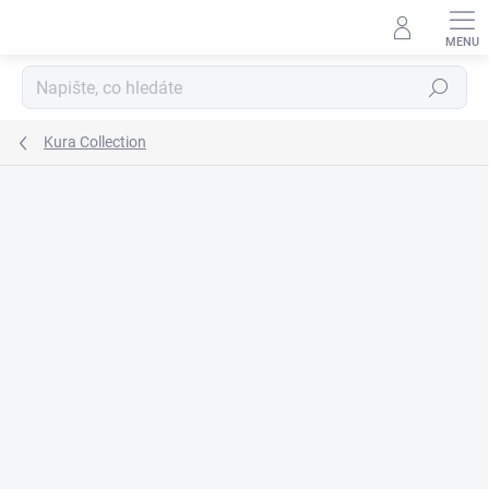
Přejít
na
obsah
Hledat
Kura Collection