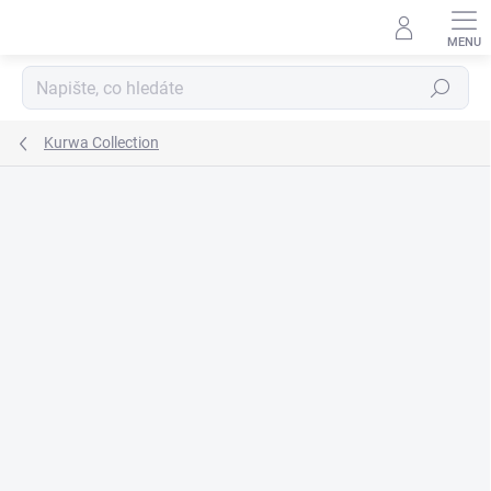
Přejít
na
obsah
Hledat
Kurwa Collection