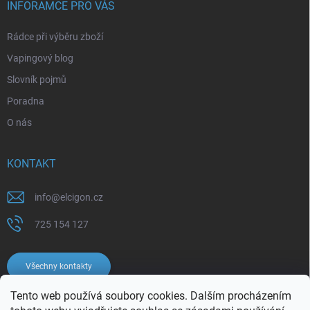
INFORAMCE PRO VÁS
Rádce při výběru zboží
Vapingový blog
Slovník pojmů
Poradna
O nás
KONTAKT
info
@
elcigon.cz
725 154 127
Všechny kontakty
Tento web používá soubory cookies. Dalším procházením