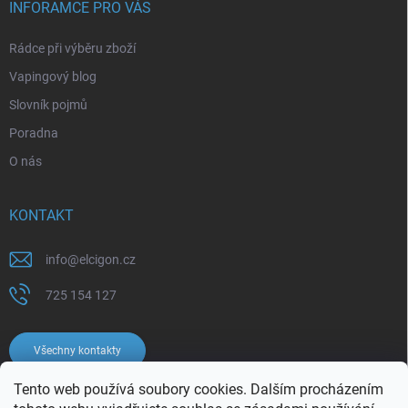
INFORAMCE PRO VÁS
Rádce při výběru zboží
Vapingový blog
Slovník pojmů
Poradna
O nás
KONTAKT
info
@
elcigon.cz
725 154 127
Všechny kontakty
Tento web používá soubory cookies. Dalším procházením