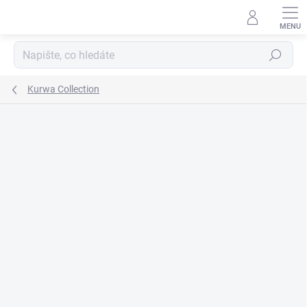
Přejít
na
obsah
Hledat
Kurwa Collection