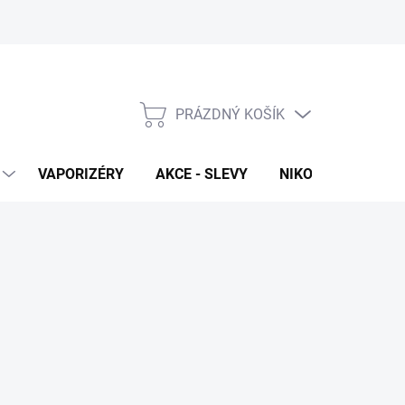
PRÁZDNÝ KOŠÍK
NÁKUPNÍ
KOŠÍK
VAPORIZÉRY
AKCE - SLEVY
NIKOTINOVÉ SÁČK