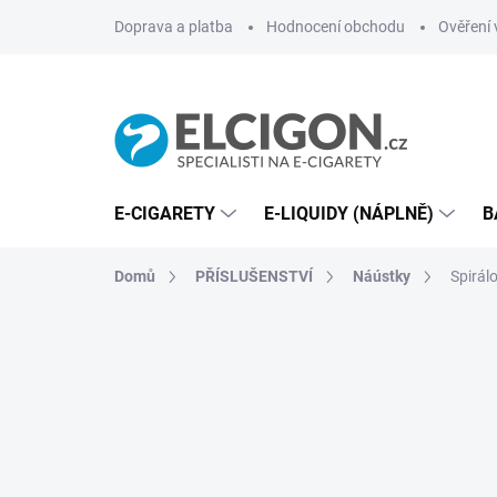
Přejít
Doprava a platba
Hodnocení obchodu
Ověření 
na
obsah
E-CIGARETY
E-LIQUIDY (NÁPLNĚ)
B
Domů
PŘÍSLUŠENSTVÍ
Náústky
Spirál