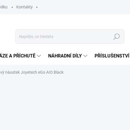
věku
Kontakty
Hledat
ÁZE A PŘÍCHUTĚ
NÁHRADNÍ DÍLY
PŘÍSLUŠENSTVÍ
ový náustek Joyetech eGo AIO Black