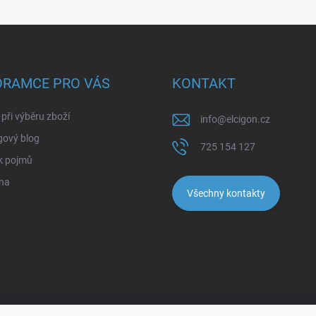
ORAMCE PRO VÁS
KONTAKT
při výběru zboží
info
@
elcigon.cz
gový blog
725 154 127
k pojmů
na
Všechny kontakty