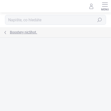
Přejít
na
obsah
Hledat
Boostery nicShot.