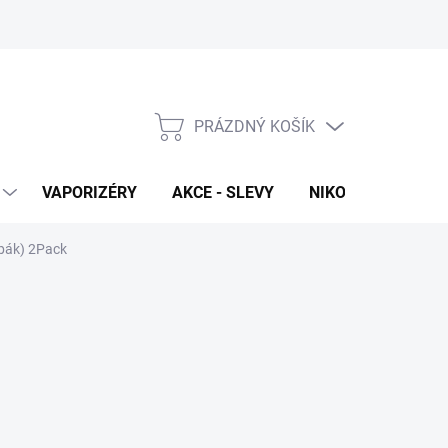
PRÁZDNÝ KOŠÍK
NÁKUPNÍ
KOŠÍK
VAPORIZÉRY
AKCE - SLEVY
NIKOTINOVÉ SÁČK
abák) 2Pack