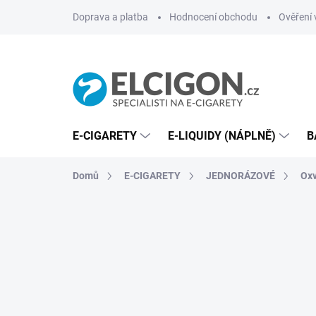
Přejít
Doprava a platba
Hodnocení obchodu
Ověření 
na
obsah
E-CIGARETY
E-LIQUIDY (NÁPLNĚ)
B
Domů
E-CIGARETY
JEDNORÁZOVÉ
Oxv