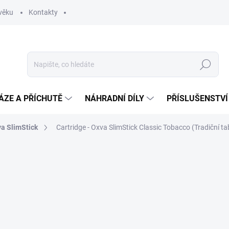
věku
Kontakty
Hledat
ÁZE A PŘÍCHUTĚ
NÁHRADNÍ DÍLY
PŘÍSLUŠENSTVÍ
a SlimStick
Cartridge - Oxva SlimStick Classic Tobacco (Tradiční t