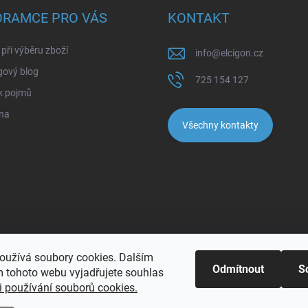
ORAMCE PRO VÁS
KONTAKT
při výběru zboží
info
@
elcigon.cz
gový blog
725 154 127
k pojmů
na
Všechny kontakty
oužívá soubory cookies. Dalším
Odmítnout
S
 tohoto webu vyjadřujete souhlas
 používání souborů cookies.