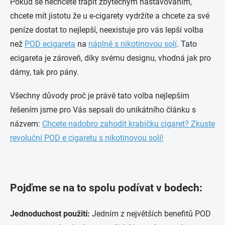
Pokud se nechcete trápit zbytečným nastavováním,
chcete mít jistotu že u e-cigarety vydržíte a chcete za své
peníze dostat to nejlepší, neexistuje pro vás lepší volba
než
POD ecigareta
na
náplně s nikotinovou solí
. Tato
ecigareta je zároveň, díky svému designu, vhodná jak pro
dámy, tak pro pány.
Všechny důvody proč je právě tato volba nejlepším
řešením jsme pro Vás sepsali do unikátního článku s
názvem:
Chcete nadobro zahodit krabičku cigaret? Zkuste
revoluční POD e cigaretu s nikotinovou solí!
Pojďme se na to spolu podívat v bodech:
Jednoduchost použití:
Jedním z největších benefitů POD