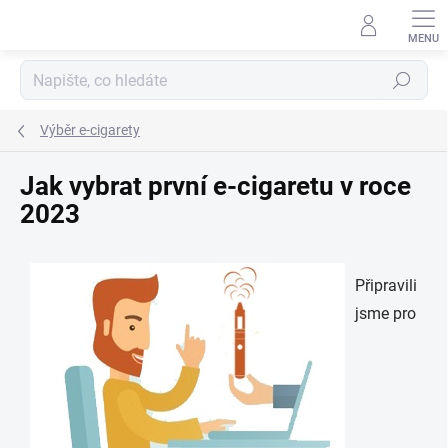
Přejít
na
obsah
Hledat
Výběr e-cigarety
Jak vybrat první e-cigaretu v roce
2023
Připravili
jsme pro