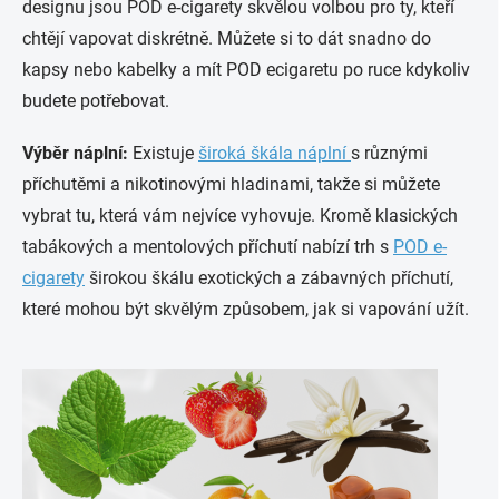
designu jsou POD e-cigarety skvělou volbou pro ty, kteří
chtějí vapovat diskrétně. Můžete si to dát snadno do
kapsy nebo kabelky a mít POD ecigaretu po ruce kdykoliv
budete potřebovat.
Výběr náplní:
Existuje
široká škála náplní
s různými
příchutěmi a nikotinovými hladinami, takže si můžete
vybrat tu, která vám nejvíce vyhovuje. Kromě klasických
tabákových a mentolových příchutí nabízí trh s
POD e-
cigarety
širokou škálu exotických a zábavných příchutí,
které mohou být skvělým způsobem, jak si vapování užít.