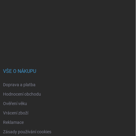
á
p
a
t
í
VŠE O NÁKUPU
Doprava a platba
Hodnocení obchodu
Ověření věku
Vrácení zboží
Reklamace
Zásady používání cookies