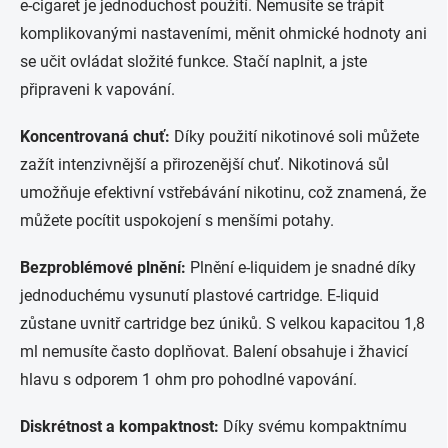
e-cigaret je jednoduchost použití. Nemusíte se trápit
komplikovanými nastaveními, měnit ohmické hodnoty ani
se učit ovládat složité funkce. Stačí naplnit, a jste
připraveni k vapování.
Koncentrovaná chuť:
Díky použití nikotinové soli můžete
zažít intenzivnější a přirozenější chuť. Nikotinová sůl
umožňuje efektivní vstřebávání nikotinu, což znamená, že
můžete pocítit uspokojení s menšími potahy.
Bezproblémové plnění:
Plnění e-liquidem je snadné díky
jednoduchému vysunutí plastové cartridge. E-liquid
zůstane uvnitř cartridge bez úniků. S velkou kapacitou 1,8
ml nemusíte často doplňovat. Balení obsahuje i žhavicí
hlavu s odporem 1 ohm pro pohodlné vapování.
Diskrétnost a kompaktnost:
Díky svému kompaktnímu