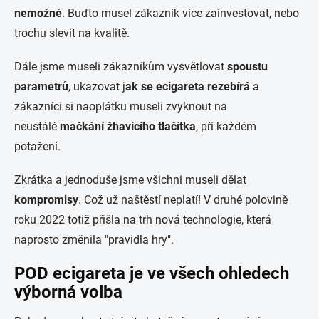
nemožné
. Buďto musel zákazník více zainvestovat, nebo
trochu slevit na kvalitě.
Dále jsme museli zákazníkům vysvětlovat
spoustu
parametrů
, ukazovat j
ak se ecigareta rezebírá
a
zákazníci si naoplátku museli zvyknout na
neustálé
mačkání žhavícího tlačítka
, při každém
potažení.
Zkrátka a jednoduše jsme všichni museli dělat
kompromisy
. Což už naštěstí neplatí! V druhé polovině
roku 2022 totiž přišla na trh nová technologie, která
naprosto změnila "pravidla hry".
POD ecigareta je ve všech ohledech
výborná volba