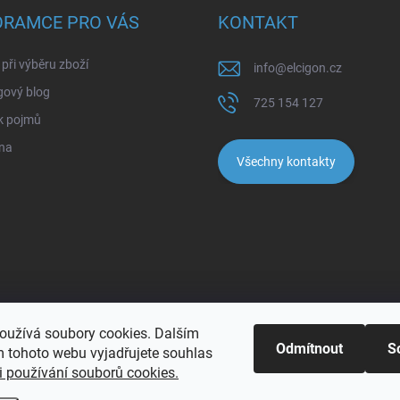
ORAMCE PRO VÁS
KONTAKT
při výběru zboží
info
@
elcigon.cz
gový blog
725 154 127
k pojmů
na
Všechny kontakty
oužívá soubory cookies. Dalším
Odmítnout
S
 tohoto webu vyjadřujete souhlas
 používání souborů cookies.