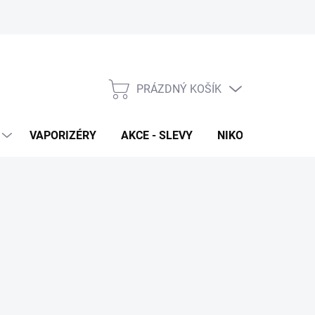
PRÁZDNÝ KOŠÍK
NÁKUPNÍ
KOŠÍK
VAPORIZÉRY
AKCE - SLEVY
NIKOTINOVÉ SÁČK