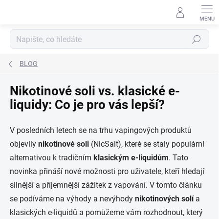
Přejít
na
obsah
Hledat
BLOG
Nikotinové soli vs. klasické e-
liquidy: Co je pro vás lepší?
V posledních letech se na trhu vapingových produktů
objevily
nikotinové soli
(NicSalt), které se staly populární
alternativou k tradičním
klasickým e-liquidům
. Tato
novinka přináší nové možnosti pro uživatele, kteří hledají
silnější a příjemnější zážitek z vapování. V tomto článku
se podíváme na výhody a nevýhody
nikotinových solí
a
klasických e-liquidů a pomůžeme vám rozhodnout, který