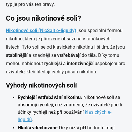
typ je pro vás ten pravý.
Co jsou nikotinové soli?
Nikotinové soli (
NicSalt e-liquidy)
jsou speciální formou
nikotinu, která je přirozeně obsažena v tabákových
listech. Tyto soli se od klasického nikotinu liší tím, že jsou
stabilnější
a snadněji se
vstřebávají
do těla. Díky tomu
mohou nabídnout
rychlejší
a
intenzivnější
uspokojení pro
uživatele, kteří hledají rychlý přísun nikotinu.
Výhody nikotinových solí
Rychlejší vstřebávání nikotinu:
Nikotinové soli se
absorbují rychleji, což znamená, že uživatelé pocítí
účinky rychleji než při používání
klasických e-
liquidů
.
Hladší vdechování:
Díky nižší pH hodnotě mají