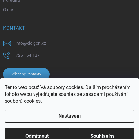
Poradna
O nás
KONTAKT
info
@
elcigon.cz
725 154 127
Všechny kontakty
Tento web používá soubory cookies. Dalším procházením
tohoto webu vyjadřujete souhlas se
zásadami používání
souborů cookies.
Nastavení
Copyright 2026
Elcigon.cz
. Všechna práva vyhrazena.
Upravit nastavení
cookies
Odmítnout
Souhlasím
Vytvořil Shoptet