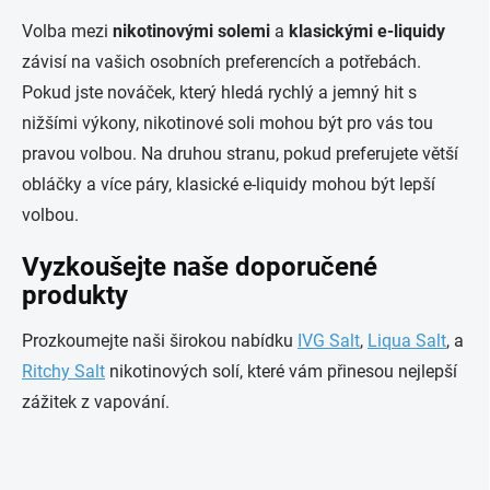
Volba mezi
nikotinovými solemi
a
klasickými e-liquidy
závisí na vašich osobních preferencích a potřebách.
Pokud jste nováček, který hledá rychlý a jemný hit s
nižšími výkony, nikotinové soli mohou být pro vás tou
pravou volbou. Na druhou stranu, pokud preferujete větší
obláčky a více páry, klasické e-liquidy mohou být lepší
volbou.
Vyzkoušejte naše doporučené
produkty
Prozkoumejte naši širokou nabídku
IVG Salt
,
Liqua Salt
, a
Ritchy Salt
nikotinových solí, které vám přinesou nejlepší
zážitek z vapování.