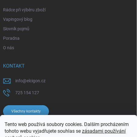
Rádce při výběru zboží
Vapingový blog
Slovník pojmů
Poradna
O nás
KONTAKT
info
@
elcigon.cz
725 154 127
Všechny kontakty
Tento web používá soubory cookies. Dalším procházením
tohoto webu vyjadřujete souhlas se
zásadami používání