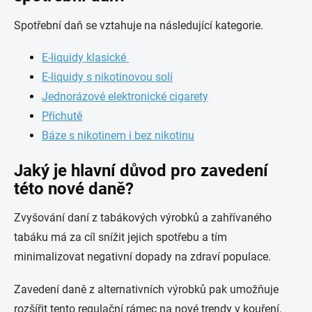
Spotřební daň se vztahuje na následující kategorie.
E-liquidy klasické
E-liquidy s nikotinovou solí
Jednorázové elektronické cigarety
Příchutě
Báze s nikotinem i bez nikotinu
Jaký je hlavní důvod pro zavedení
této nové daně?
Zvyšování daní z tabákových výrobků a zahřívaného
tabáku má za cíl snížit jejich spotřebu a tím
minimalizovat negativní dopady na zdraví populace.
Zavedení daně z alternativních výrobků pak umožňuje
rozšířit tento regulační rámec na nové trendy v kouření,