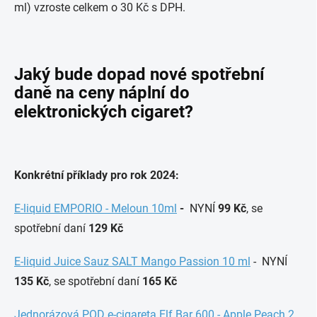
ml) vzroste celkem o 30 Kč s DPH.
Jaký bude dopad nové spotřební
daně na ceny náplní do
elektronických cigaret?
Konkrétní příklady pro rok 2024:
E-liquid EMPORIO - Meloun 10ml
-
NYNÍ
99 Kč
, se
spotřební daní
129 Kč
E-liquid Juice Sauz SALT Mango Passion 10 ml
- NYNÍ
135 Kč
, se spotřební daní
165 Kč
Jednorázová POD e-cigareta Elf Bar 600 - Apple Peach 2