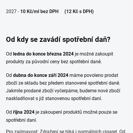
2027 -
10 Kč/ml
bez DPH
(12 Kč s DPH)
Od kdy se zavádí spotřební daň?
Od
ledna do konce března
2024
je možné zakoupit
produkty za původní ceny bez spotřební daně.
Od
dubna do konce září
2024
máme povoleno prodat
zboží ze skladu bez předem stanovené spotřební daně.
Jakmile prodané zboží vyčerpáme, budeme nové zboží
naskladňovat s již stanovenou spotřební daní.
Od
října
2024
je zakoupení produktů možné pouze se
spotřební daní.
Pro zajímavost
: Zdražení se týká i normálních cigaret. Od