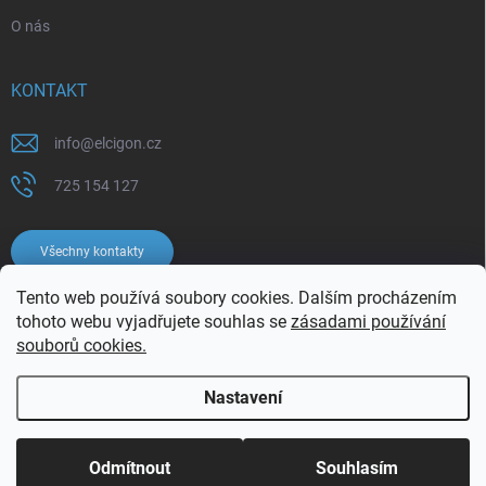
O nás
KONTAKT
info
@
elcigon.cz
725 154 127
Všechny kontakty
Tento web používá soubory cookies. Dalším procházením
tohoto webu vyjadřujete souhlas se
zásadami používání
souborů cookies.
Nastavení
Copyright 2026
Elcigon.cz
. Všechna práva vyhrazena.
Upravit nastavení
cookies
Odmítnout
Souhlasím
Vytvořil Shoptet