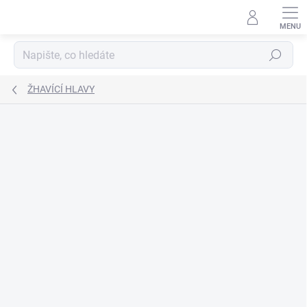
Přejít
na
obsah
Hledat
ŽHAVÍCÍ HLAVY