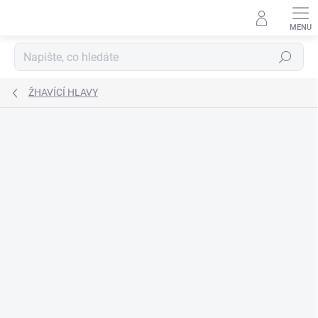
Přejít
na
obsah
Hledat
ŽHAVÍCÍ HLAVY