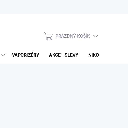
PRÁZDNÝ KOŠÍK
NÁKUPNÍ
KOŠÍK
VAPORIZÉRY
AKCE - SLEVY
NIKOTINOVÉ SÁČK