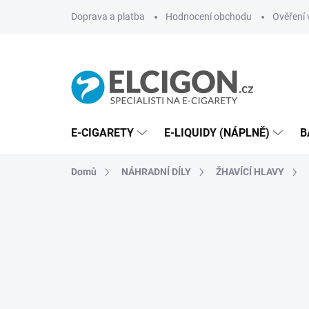
Přejít
Doprava a platba
Hodnocení obchodu
Ověření 
na
obsah
E-CIGARETY
E-LIQUIDY (NÁPLNĚ)
B
Domů
NÁHRADNÍ DÍLY
ŽHAVÍCÍ HLAVY