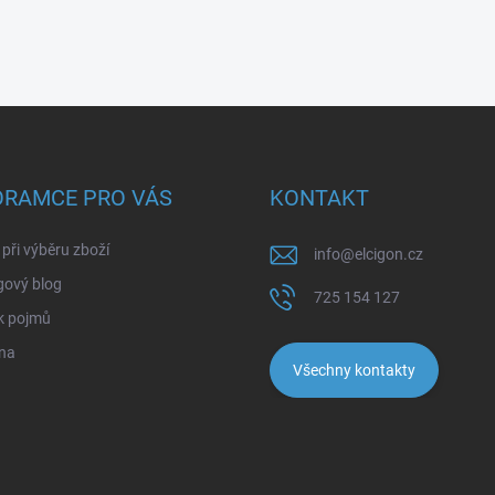
ORAMCE PRO VÁS
KONTAKT
při výběru zboží
info
@
elcigon.cz
gový blog
725 154 127
k pojmů
na
Všechny kontakty