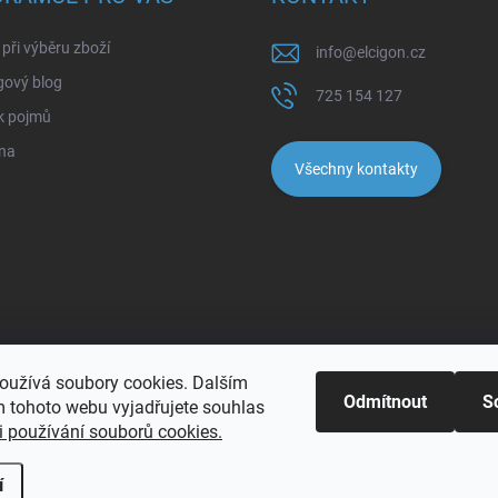
při výběru zboží
info
@
elcigon.cz
gový blog
725 154 127
k pojmů
na
Všechny kontakty
oužívá soubory cookies. Dalším
Odmítnout
S
 tohoto webu vyjadřujete souhlas
 používání souborů cookies.
pravit nastavení cookies
í