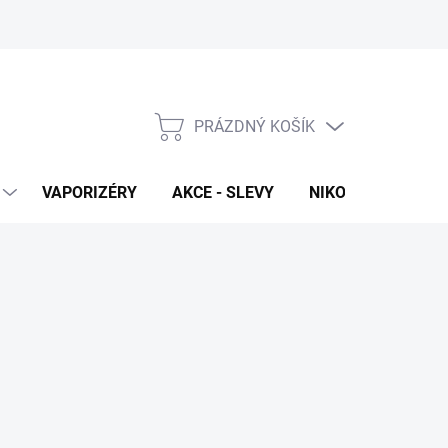
PRÁZDNÝ KOŠÍK
NÁKUPNÍ
KOŠÍK
VAPORIZÉRY
AKCE - SLEVY
NIKOTINOVÉ SÁČK