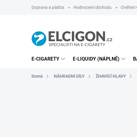
Přejít
Doprava a platba
Hodnocení obchodu
Ověření 
na
obsah
E-CIGARETY
E-LIQUIDY (NÁPLNĚ)
B
Domů
NÁHRADNÍ DÍLY
ŽHAVÍCÍ HLAVY