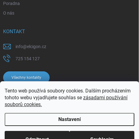
Poradna
O nás
KONTAKT
info
@
elcigon.cz
725 154 127
Všechny kontakty
Tento web používá soubory cookies. Dalším procházením
tohoto webu vyjadřujete souhlas se
zásadami používání
souborů cookies.
Nastavení
Copyright 2026
Elcigon.cz
. Všechna práva vyhrazena.
Upravit nastavení
cookies