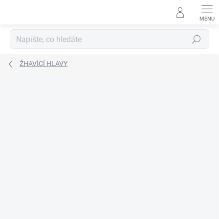
Přejít
na
obsah
Hledat
ŽHAVÍCÍ HLAVY