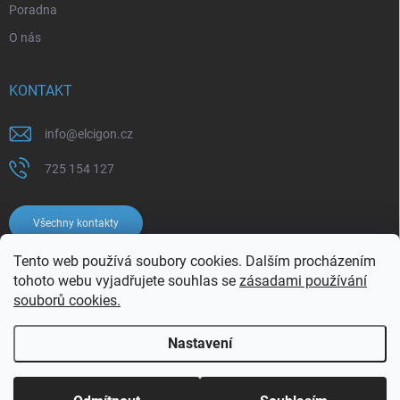
Poradna
O nás
KONTAKT
info
@
elcigon.cz
725 154 127
Všechny kontakty
Tento web používá soubory cookies. Dalším procházením
tohoto webu vyjadřujete souhlas se
zásadami používání
souborů cookies.
Nastavení
Copyright 2026
Elcigon.cz
. Všechna práva vyhrazena.
Upravit nastavení
cookies