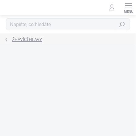
Přejít
na
obsah
Hledat
ŽHAVÍCÍ HLAVY