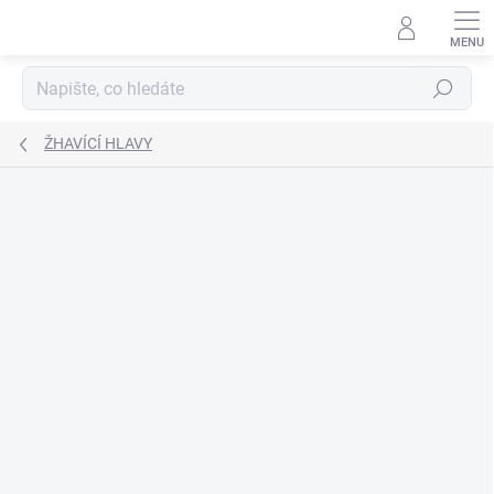
Přejít
na
obsah
Hledat
ŽHAVÍCÍ HLAVY