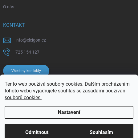
O nás
KONTAKT
info
@
elcigon.cz
725 154 127
Všechny kontakty
Tento web používá soubory cookies. Dalším procházením
tohoto webu vyjadřujete souhlas se
zásadami používání
souborů cookies.
Nastavení
Copyright 2026
Elcigon.cz
. Všechna práva vyhrazena.
Upravit nastavení
cookies
Odmítnout
Souhlasím
Vytvořil Shoptet