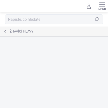
Přejít
na
obsah
Hledat
ŽHAVÍCÍ HLAVY