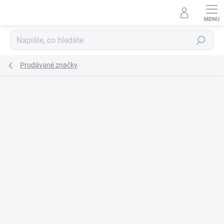
Přejít
na
obsah
Hledat
Prodávané značky