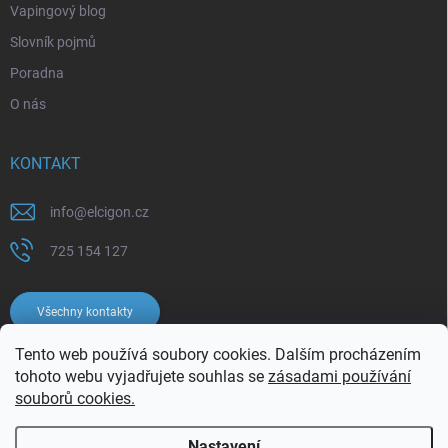
Vapingový blog
Slovník pojmů
Poradna
O nás
KONTAKT
info
@
elcigon.cz
725 154 127
Všechny kontakty
Tento web používá soubory cookies. Dalším procházením
tohoto webu vyjadřujete souhlas se
zásadami používání
souborů cookies.
Nastavení