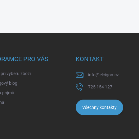
ORAMCE PRO VÁS
KONTAKT
při výběru zboží
info
@
elcigon.cz
gový blog
725 154 127
k pojmů
na
Všechny kontakty