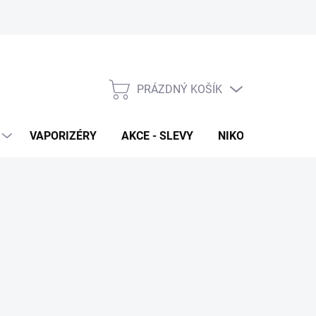
PRÁZDNÝ KOŠÍK
NÁKUPNÍ
KOŠÍK
VAPORIZÉRY
AKCE - SLEVY
NIKOTINOVÉ SÁČK