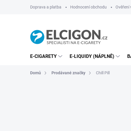
Přejít
Doprava a platba
Hodnocení obchodu
Ověření 
na
obsah
E-CIGARETY
E-LIQUIDY (NÁPLNĚ)
B
Domů
Prodávané značky
Chill Pill