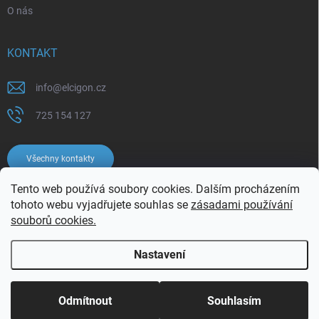
O nás
KONTAKT
info
@
elcigon.cz
725 154 127
Všechny kontakty
Tento web používá soubory cookies. Dalším procházením
tohoto webu vyjadřujete souhlas se
zásadami používání
souborů cookies.
Nastavení
Copyright 2026
Elcigon.cz
. Všechna práva vyhrazena.
Upravit nastavení
cookies
Odmítnout
Souhlasím
Vytvořil Shoptet