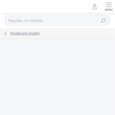
Přejít
na
obsah
Hledat
Prodávané značky