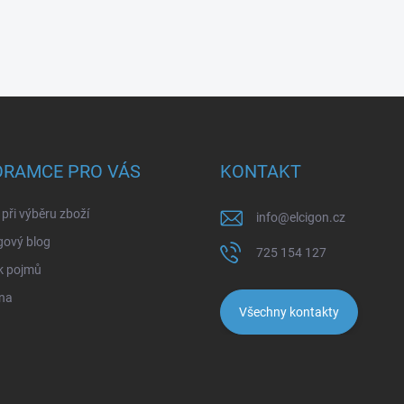
ORAMCE PRO VÁS
KONTAKT
při výběru zboží
info
@
elcigon.cz
gový blog
725 154 127
k pojmů
na
Všechny kontakty