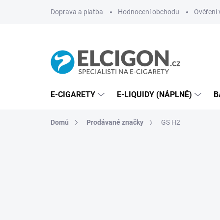
Přejít
Doprava a platba
Hodnocení obchodu
Ověření 
na
obsah
E-CIGARETY
E-LIQUIDY (NÁPLNĚ)
B
Domů
Prodávané značky
GS H2