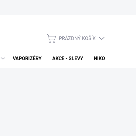
PRÁZDNÝ KOŠÍK
NÁKUPNÍ
KOŠÍK
VAPORIZÉRY
AKCE - SLEVY
NIKOTINOVÉ SÁČK