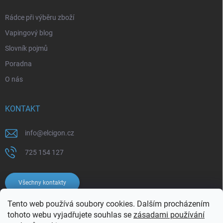
Rádce při výběru zboží
Vapingový blog
Slovník pojmů
Poradna
O nás
KONTAKT
info
@
elcigon.cz
725 154 127
Všechny kontakty
Tento web používá soubory cookies. Dalším procházením
tohoto webu vyjadřujete souhlas se
zásadami používání