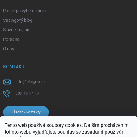
Rádce při výběru zboží
Vapingový blog
Slovník pojmů
Poradna
O nás
KONTAKT
info
@
elcigon.cz
725 154 127
Všechny kontakty
Tento web používá soubory cookies. Dalším procházením
tohoto webu vyjadřujete souhlas se
zásadami používání