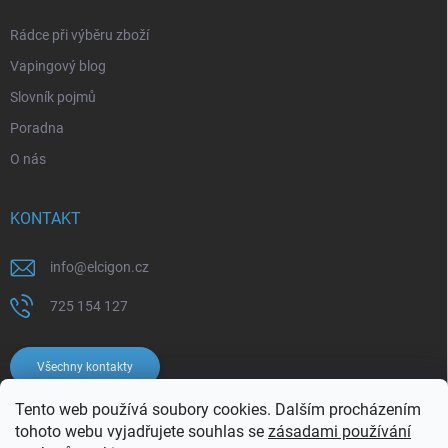
Rádce při výběru zboží
Vapingový blog
Slovník pojmů
Poradna
O nás
KONTAKT
info
@
elcigon.cz
725 154 127
Všechny kontakty
Tento web používá soubory cookies. Dalším procházením
tohoto webu vyjadřujete souhlas se
zásadami používání